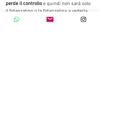
perde il controllo
 e quindi non sarà solo 
il fidanzatino o la fidanzatina a vederla 
ma potrebbe fare il giro della scuola. Per 
la mia esperienza posso dire che in più 
di un’ occasione 
i ragazzi si sono 
mostrati inconsapevoli di quanto 
possano ferire l'altra persona
 facendo 
girare una sua foto intima e carica di 
valore affettivo; c'è poca intenzionalità in 
questo tipo di azioni ma ciò può 
considerarsi cosa ancor più grave (l’ 
emozione dell’ 
empatia pare sovente 
poco sviluppata
) e soprattutto non 
significa che non si creino danni o 
profonde sofferenze.
Conclusioni
Dopo le mie ricerche sull’argomento e la 