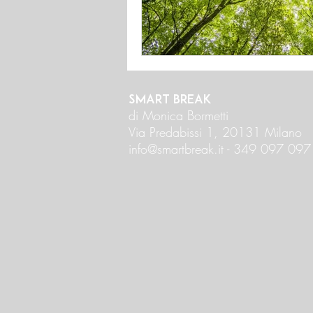
Smart Break
di Monica Bormetti
Via Predabissi 1, 20131
Milano
info@smartbreak.it -
349 097 097