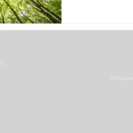
 9
No rights re