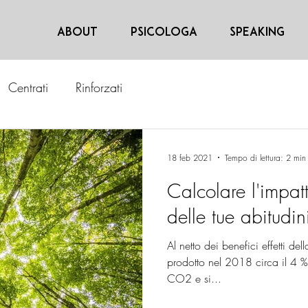
About
Psicologa
Speaking
Centrati
Rinforzati
18 feb 2021
Tempo di lettura: 2 min
Calcolare l'impat
delle tue abitudini
Al netto dei benefici effetti del
prodotto nel 2018 circa il 4 % 
CO2 e si...