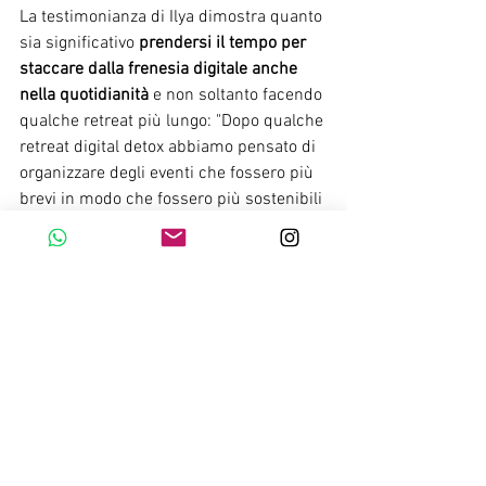
La testimonianza di Ilya dimostra quanto 
sia significativo 
prendersi il tempo per 
staccare dalla frenesia digitale anche 
nella quotidianità 
e non soltanto facendo 
qualche retreat più lungo: "Dopo qualche 
retreat digital detox abbiamo pensato di 
organizzare degli eventi che fossero più 
brevi in modo che fossero più sostenibili 
sia economicamente che 
nell'organizzazione della propria vita. A 
febbraio abbiamo lanciato il primo 
esperimento e da lì il progetto è esploso 
arrivando ad avere eventi con 280 
persone, tutte disconnesse."
Prosegue Ilya: "Il punto fondamentale è 
che durante un evento nostro il telefono 
lo devi consegnare all'ingresso e questo 
fa tutta la differenza. Perché averlo in 