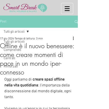
Post
Tutti gli articoli
17 giu 2024
Tempo di lettura: 3 min
Tutti gli articoli
Offline è il nuovo benessere:
Comprenditi
come creare momenti di
Centrati
pace in un mondo iper-
Rinforzati
connesso
Oggi parliamo di 
creare spazi offline 
nella vita quotidiana
: l'importanza della 
disconnessione dal mondo digitale, ogni 
tanto.
Viviamo in un'epoca in cui la tecnologia 