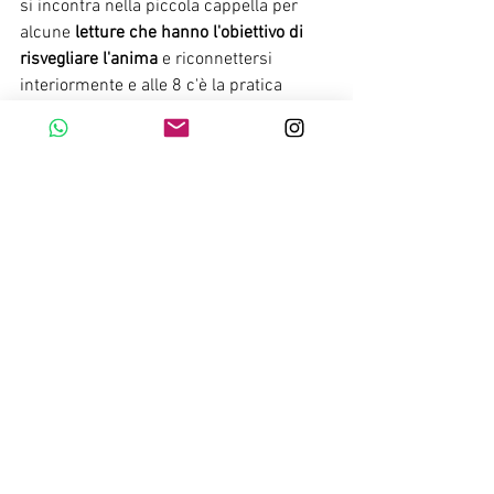
si incontra nella piccola cappella per 
alcune 
letture che hanno l'obiettivo di 
risvegliare l'anima
 e riconnettersi 
interiormente e alle 8 c'è la pratica 
Yoga
per svegliare il corpo. Dopodiché 
colazione e in seguito ognuno ha un 
momento libero per tornare in camera. 
Dalle 10 alle 13 si fanno delle 
passeggiate
 e poi si pranza insieme. 
Dalle 5 alle 7 c'è la 
spa
e alle 19.30 
cena 
in silenzio
. 
Conclusione  
L'idea di vacanza proposta da Marcello, 
Alessio e da luoghi come l'Eremito, è 
anticonvenzionale e ancora molto nuova 
in Italia. Però come negli USA, 