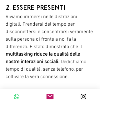
2. Essere presenti
Viviamo immersi nelle distrazioni 
digitali. Prendersi del tempo per 
disconnettersi e concentrarsi veramente 
sulla persona di fronte a noi fa la 
differenza. È stato dimostrato che il 
multitasking riduce la qualità delle 
nostre interazioni sociali
. Dedichiamo 
tempo di qualità, senza telefono, per 
coltivare la vera connessione.
3. Dimostrare 
apprezzamento
Secondo gli psicologi, esprimere 
gratitudine rafforza i legami sociali e 
aumenta la soddisfazione nelle relazioni. 
Anche un semplice "grazie" o un piccolo 
gesto può fare una grande differenza. 