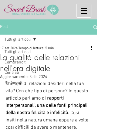
Post
Tutti gli articoli
17 set 2024
Tempo di lettura: 5 min
Tutti gli articoli
La qualità delle relazioni
Comprenditi
nell'era digitale
Centrati
Aggiornamento:
3 dic 2024
Rinforzati
Che tipo di relazioni desideri nella tua 
vita? Con che tipo di persone? In questo 
articolo parliamo di 
rapporti 
interpersonali, una delle fonti principali 
della nostra felicità e infelicità
. Così 
insiti nella natura umana eppure a volte 
così difficili da avere o mantenere.