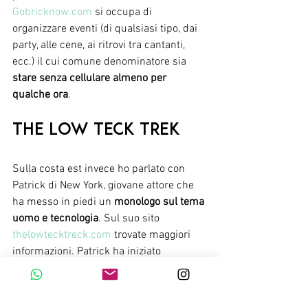
Gobricknow.com
 si occupa di 
organizzare eventi (di qualsiasi tipo, dai 
party, alle cene, ai ritrovi tra cantanti, 
ecc.) il cui comune denominatore sia 
stare senza cellulare almeno per 
qualche ora
.
The Low Teck Trek
Sulla costa est invece ho parlato con 
Patrick di New York, giovane attore che 
ha messo in piedi un 
monologo sul tema 
uomo e tecnologia
. Sul suo sito 
thelowtecktreck.com
 trovate maggiori 
informazioni. Patrick ha iniziato 
scrivendo e portando in giro il suo 
monologo nella grande mela e ora sta 
costruendo delle proposte formative e 